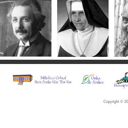
Albert Einstein
Irmã Dulce
Ma
“Infelizmente, é mais fácil
“Miséria é a falta de amor
“O t
desintegrar um átomo que
entre os homens.”
para 
um preconceito.”
use-
Veja mais
Veja mais
Copyright © 20