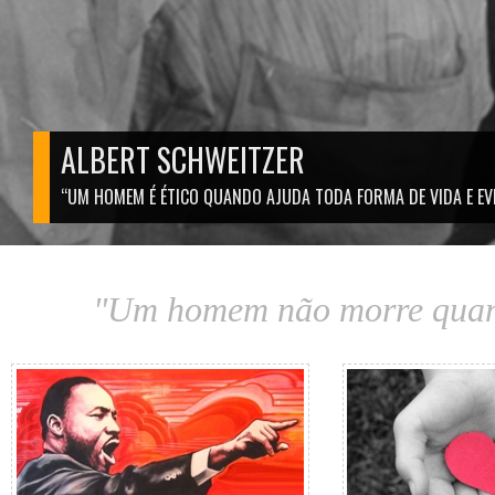
ALBERT SCHWEITZER
“UM HOMEM É ÉTICO QUANDO AJUDA TODA FORMA DE VIDA E EVIT
WOWSlider.com
"Um homem não morre quando
Grandes Sonhadores
Refle
Conheça o legado e exemplo de vida de
Textos para refletir
nossos "grandes sonhadores".
dia, escolhas e
vive