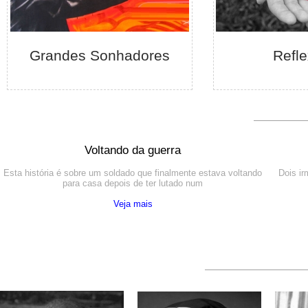
Veja mais
Saiba
Grandes Sonhadores
Grandes S
Refl
Voltando da guerra
Esta história é sobre um soldado que finalmente estava voltando
Dois ir
para casa depois de ter lutado num
Veja mais