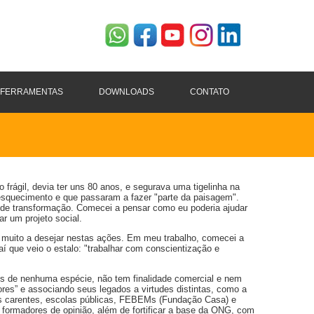
FERRAMENTAS
DOWNLOADS
CONTATO
frágil, devia ter uns 80 anos, e segurava uma tigelinha na
esquecimento e que passaram a fazer "parte da paisagem".
e de transformação. Comecei a pensar como eu poderia ajudar
r um projeto social.
a muito a desejar nestas ações. Em meu trabalho, comecei a
aí que veio o estalo: "trabalhar com conscientização e
es de nenhuma espécie, não tem finalidade comercial e nem
res” e associando seus legados a virtudes distintas, como a
des carentes, escolas públicas, FEBEMs (Fundação Casa) e
 formadores de opinião, além de fortificar a base da ONG, com