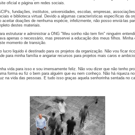
site oficial e página em redes sociais.
IPs, fundações, institutos, universidades, escolas, empresas, associaçõe
ociais e biblioteca virtual. Devido a algumas características específicas da 
 aceitar doações de nenhuma espécie, infelizmente, não posso enviá-las par
pleto destes materiais.
ara estruturar e administrar a ONG "Meu sonho não tem fim" ninguém enten
ava apenas o necessário, mas preservei a educação dos meus filhos. Minha 
este momento de transição.
lucro liquido é destinado para os projetos da organização. Não vou ficar ric
lidade para minha família e angariar recursos para projetos mais caros e ambi
inha vida para isso e sou imensamente feliz. Não vou dizer que não tenho p
 alguma forma eu fiz o bem para alguém que eu nem conheço. Não há riqueza 
luz na vida das pessoas. E tudo isso graças aquela senhorinha sentada no cai