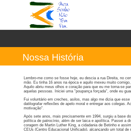
Nossa História
Lembro-me como se fosse hoje, eu descia a rua Direita, no cen
mão. Eu tinha 16 anos na época e aquilo mexeu muito comigo, 
Aquilo abriu meus olhos e coração para que eu me torna-se pa
aquelas pessoas. Iniciei uma "poupança forçada", onde eu guar
Fui voluntário em creches, asilos, mas algo me dizia que ess
datilografar reflexões de apelo moral e entregar aos colegas. 
motivação".
Após sete anos, mais precisamente em 1994, surgiu a base do
política de patrocínio, além de ser laica e apolítica. Passei
coragem de Martin Luther King, a cidadania de Betinho e assi
CEUs (Centro Educacional Unificado), alcançando um total de 