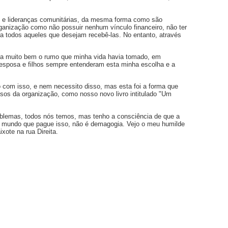
s e lideranças comunitárias, da mesma forma como são
organização como não possuir nenhum vínculo financeiro, não ter
a todos aqueles que desejam recebê-las. No entanto, através
dia muito bem o rumo que minha vida havia tomado, em
esposa e filhos sempre entenderam esta minha escolha e a
o com isso, e nem necessito disso, mas esta foi a forma que
ciosos da organização, como nosso novo livro intitulado "Um
roblemas, todos nós temos, mas tenho a consciência de que a
no mundo que pague isso, não é demagogia. Vejo o meu humilde
xote na rua Direita.