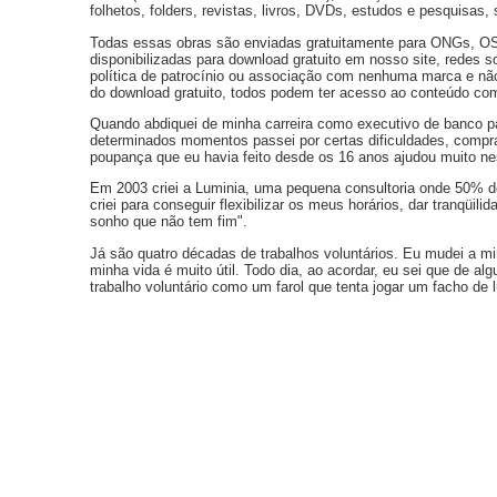
folhetos, folders, revistas, livros, DVDs, estudos e pesquisas, 
Todas essas obras são enviadas gratuitamente para ONGs, OSC
disponibilizadas para download gratuito em nosso site, redes s
política de patrocínio ou associação com nenhuma marca e não
do download gratuito, todos podem ter acesso ao conteúdo com
Quando abdiquei de minha carreira como executivo de banco p
determinados momentos passei por certas dificuldades, compr
poupança que eu havia feito desde os 16 anos ajudou muito n
Em 2003 criei a Luminia, uma pequena consultoria onde 50% do 
criei para conseguir flexibilizar os meus horários, dar tranqüi
sonho que não tem fim".
Já são quatro décadas de trabalhos voluntários. Eu mudei a m
minha vida é muito útil. Todo dia, ao acordar, eu sei que de
trabalho voluntário como um farol que tenta jogar um facho de 