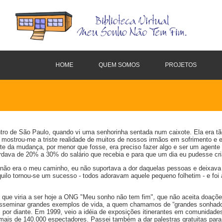
HOME
QUEM SOMOS
PROJETOS
tro de São Paulo, quando vi uma senhorinha sentada num caixote. Ela era tão 
mostrou-me a triste realidade de muitos de nossos irmãos em sofrimento e 
rte da mudança, por menor que fosse, era preciso fazer algo e ser um agent
dava de 20% a 30% do salário que recebia e para que um dia eu pudesse cria
e não era o meu caminho, eu não suportava a dor daquelas pessoas e deixav
Aquilo tornou-se um sucesso - todos adoravam aquele pequeno folhetim - e foi 
 que viria a ser hoje a ONG "Meu sonho não tem fim", que não aceita doaçõ
 a disseminar grandes exemplos de vida, a quem chamamos de “grandes sonhado
m por diante. Em 1999, veio a idéia de exposições itinerantes em comunida
mais de 140.000 espectadores. Passei também a dar palestras gratuitas para