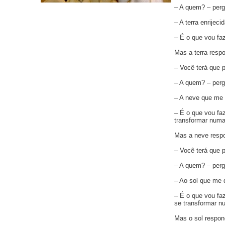
– A quem? – perg
– A terra enrijec
– É o que vou faz
Mas a terra resp
– Você terá que p
– A quem? – perg
– A neve que me r
– É o que vou faz
transformar numa 
Mas a neve resp
– Você terá que p
– A quem? – perg
– Ao sol que me d
– É o que vou faz
se transformar nu
Mas o sol respon