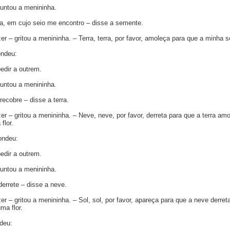
untou a menininha.
ida, em cujo seio me encontro – disse a semente.
er – gritou a menininha. – Terra, terra, por favor, amoleça para que a minha
ondeu:
edir a outrem.
untou a menininha.
ecobre – disse a terra.
er – gritou a menininha. – Neve, neve, por favor, derreta para que a terra 
flor.
ondeu:
edir a outrem.
untou a menininha.
errete – disse a neve.
er – gritou a menininha. – Sol, sol, por favor, apareça para que a neve derr
ma flor.
deu: