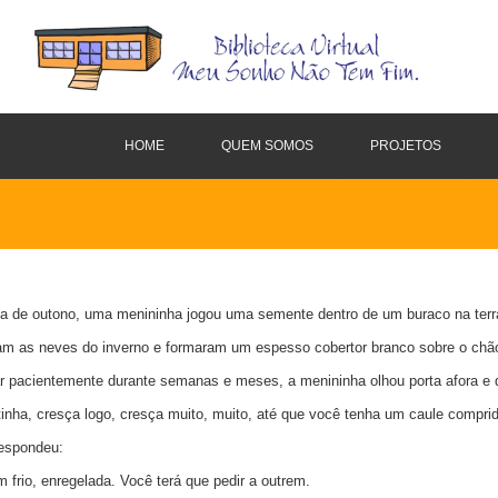
HOME
QUEM SOMOS
PROJETOS
a de outono, uma menininha jogou uma semente dentro de um buraco na terra, 
m as neves do inverno e formaram um espesso cobertor branco sobre o chão
r pacientemente durante semanas e meses, a menininha olhou porta afora e 
nha, cresça logo, cresça muito, muito, até que você tenha um caule comprid
espondeu:
 frio, enregelada. Você terá que pedir a outrem.